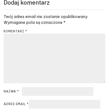
Dodaj komentarz
i
g
Twój adres email nie zostanie opublikowany.
a
Wymagane pola są oznaczone
*
c
KOMENTARZ
*
j
a
w
p
i
s
u
NAZWA
*
ADRES EMAIL
*