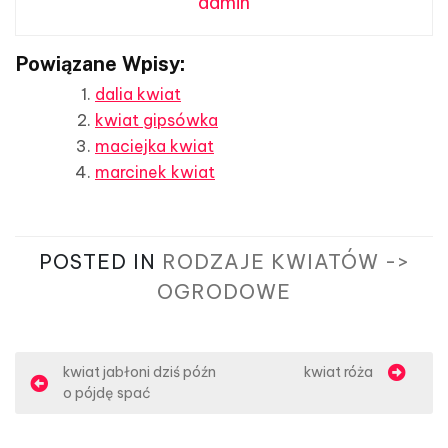
admin
Powiązane Wpisy:
dalia kwiat
kwiat gipsówka
maciejka kwiat
marcinek kwiat
POSTED IN
RODZAJE KWIATÓW ->
OGRODOWE
N
kwiat jabłoni dziś późn
kwiat róża
o pójdę spać
a
w