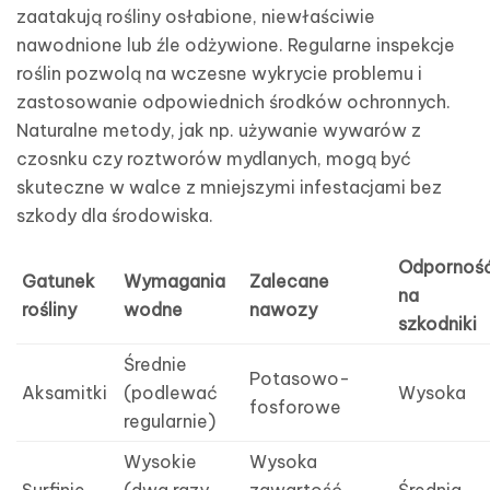
zaatakują rośliny osłabione, niewłaściwie
nawodnione lub źle odżywione. Regularne inspekcje
roślin pozwolą na wczesne wykrycie problemu i
zastosowanie odpowiednich środków ochronnych.
Naturalne metody, jak np. używanie wywarów z
czosnku czy roztworów mydlanych, mogą być
skuteczne w walce z mniejszymi infestacjami bez
szkody dla środowiska.
Odpornoś
Gatunek
Wymagania
Zalecane
na
rośliny
wodne
nawozy
szkodniki
Średnie
Potasowo-
Aksamitki
(podlewać
Wysoka
fosforowe
regularnie)
Wysokie
Wysoka
Surfinie
(dwa razy
zawartość
Średnia