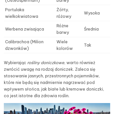
(Osteospermum)
barwy
Portulaka
Żółty,
Wysoka
wielkokwiatowa
różowy
Różne
Werbena zwisająca
Średnia
barwy
Calibrachoa (Milion
Wiele
Tak
dzwonków)
kolorów
Wybierając
rośliny doniczkowe
, warto również
zwrócić uwagę na rodzaj doniczek. Zaleca się
stosowanie jasnych, przestronnych pojemników,
które nie będą się nadmiernie nagrzewać pod
wpływem słońca, jak białe lub kremowe doniczki,
co jest istotne dla zdrowia roślin.