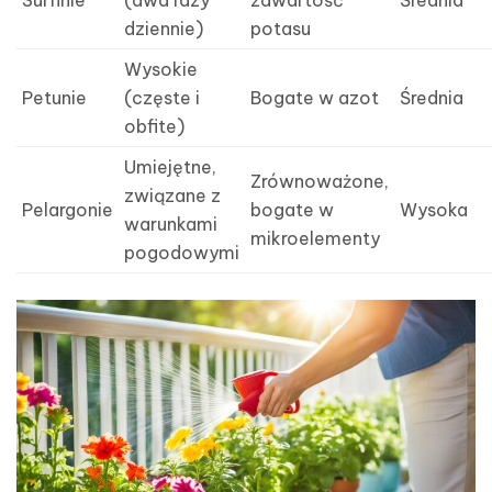
dziennie)
potasu
Wysokie
Petunie
(częste i
Bogate w azot
Średnia
obfite)
Umiejętne,
Zrównoważone,
związane z
Pelargonie
bogate w
Wysoka
warunkami
mikroelementy
pogodowymi