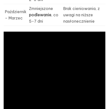
Zmniejszone
Brak cieniowania, z
Październik
podlewanie
, co
uwagi na niższe
– Marzec
5-7 dni
nasłonecznienie