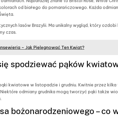
odmianach. Najbardziej znane to Bristol Rose, White Chri
 kolorach od białego do pomarańczowego. Każda odmian
 Święta.
otycznych lasów Brazylii. Ma unikalny wygląd, który ozdob
ny czas.
nsewieria – Jak Pielęgnować Ten Kwiat?
się spodziewać pąków kwiato
ki kwiatowe w listopadzie i grudniu. Kwitnie przez kilka
Niektóre odmiany grudnika mogą tworzyć pąki także wio
.
sa bożonarodzeniowego – co 