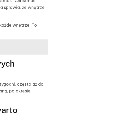
stmas i Christmas
a sprawia, że wnętrze
i każde wnętrze. To
wych
 tygodni, często aż do
sną, po okresie
warto