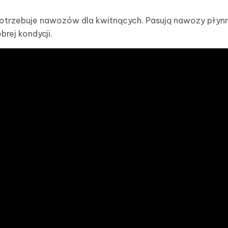
potrzebuje nawozów dla kwitnących. Pasują nawozy płynn
rej kondycji.