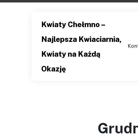
Skip
to
content
Kwiaty Chełmno –
Najlepsza Kwiaciarnia,
Kon
Kwiaty na Każdą
Okazję
Grudn