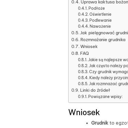
Uprawa kaktusa bożon
Podłoże
Oświetlenie
Podlewanie
Nawożenie
Jak pielęgnować grudn
Rozmnażanie grudnika
Wniosek
FAQ
Jakie są najlepsze wa
Jak często należy p
Czy grudnik wymag
Kiedy należy przyci
Jak rozmnażać grud
Linki do źródeł
Powiązane wpisy:
Wniosek
Grudnik
to egzo