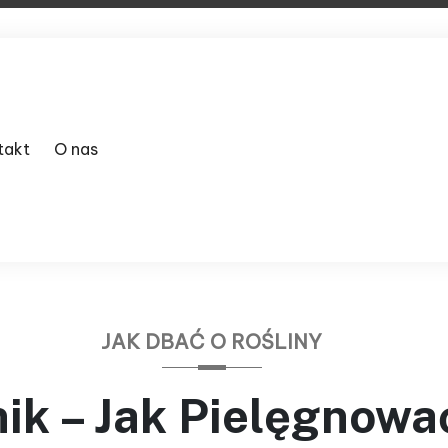
takt
O nas
JAK DBAĆ O ROŚLINY
ik – Jak Pielęgnowa