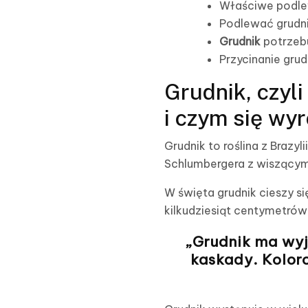
Właściwe podlew
Podlewać grudnik
Grudnik
potrzebu
Przycinanie gru
Grudnik, czyl
i czym się wy
Grudnik to roślina z Brazyl
Schlumbergera z wiszącym
W święta grudnik cieszy s
kilkudziesiąt centymetrów
„Grudnik ma wyj
kaskady. Kolor