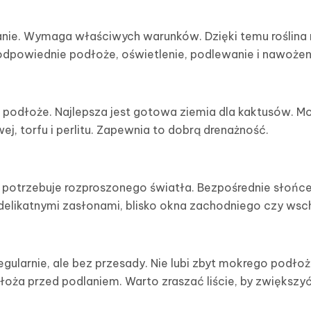
ie. Wymaga właściwych warunków. Dzięki temu roślina r
 odpowiednie podłoże, oświetlenie, podlewanie i nawożen
e podłoże. Najlepsza jest gotowa ziemia dla kaktusów. Mo
j, torfu i perlitu. Zapewnia to dobrą drenażność.
potrzebuje rozproszonego światła. Bezpośrednie słońc
 delikatnymi zasłonami, blisko okna zachodniego czy ws
gularnie, ale bez przesady. Nie lubi zbyt mokrego podłoż
oża przed podlaniem. Warto zraszać liście, by zwiększy