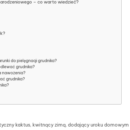
arodzeniowego – co warto wiedzieć?
ik?
runki do pielęgnacji grudnika?
odlewać grudnika?
a nawożenia?
nać grudnika?
nika?
tyczny kaktus, kwitnący zimą, dodający uroku domowym