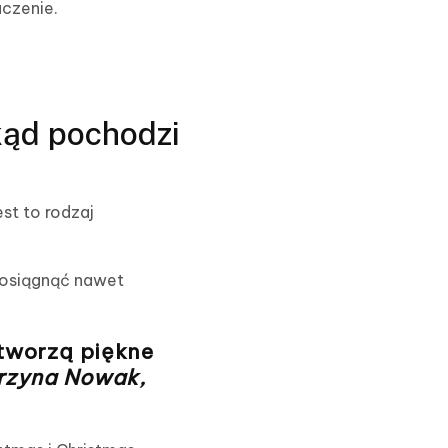
czenie.
kąd pochodzi
est to rodzaj
e osiągnąć nawet
 tworzą piękne
rzyna Nowak,