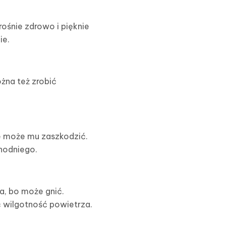
ośnie zdrowo i pięknie
ie.
żna też zrobić
e może mu zaszkodzić.
chodniego.
a, bo może gnić.
ć wilgotność powietrza.