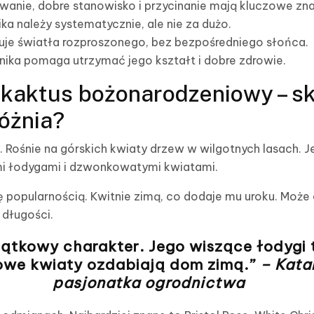
anie, dobre stanowisko i przycinanie mają kluczowe zna
a należy systematycznie, ale nie za dużo.
je światła rozproszonego, bez bezpośredniego słońca.
dnika pomaga utrzymać jego kształt i dobre zdrowie.
i kaktus bożonarodzeniowy – s
różnia?
ii. Rośnie na górskich kwiaty drzew w wilgotnych lasach. J
i łodygami i dzwonkowatymi kwiatami.
ię popularnością. Kwitnie zimą, co dodaje mu uroku. Moż
 długości.
ątkowy charakter. Jego wiszące łodygi
owe kwiaty ozdabiają dom zimą.”
– Kata
pasjonatka ogrodnictwa