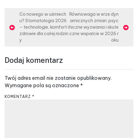
N
Co nowego w uśmiech
Równowaga w erze dyn
u? Stomatologia 2026
amicznych zmian: psyc
a
– technologie, komfort i
hiczne wyzwania i skute
w
zdrowie dla całej rodzin
czne wsparcie w 2026 r
y
oku
i
g
Dodaj komentarz
a
c
Twój adres email nie zostanie opublikowany.
j
Wymagane pola są oznaczone
*
a
w
KOMENTARZ
*
p
i
s
u