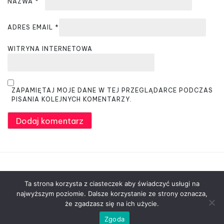
NAZWA
*
ADRES EMAIL
*
WITRYNA INTERNETOWA
ZAPAMIĘTAJ MOJE DANE W TEJ PRZEGLĄDARCE PODCZAS
PISANIA KOLEJNYCH KOMENTARZY.
Ta strona korzysta z ciasteczek aby świadczyć usługi na
najwyższym poziomie. Dalsze korzystanie ze strony oznacza,
że zgadzasz się na ich użycie.
© Kwiaty Chełmno - Najlepsza Kwiaciarnia, Kwiaty
Zgoda
na Każdą Okazję 2026
|
Designed by
PixaHive.com
.