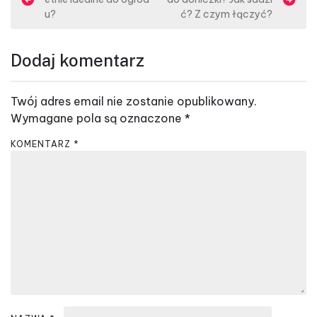
a
u?
ć? Z czym łączyć?
w
i
Dodaj komentarz
g
a
Twój adres email nie zostanie opublikowany.
c
Wymagane pola są oznaczone
*
j
KOMENTARZ
*
a
w
p
i
s
u