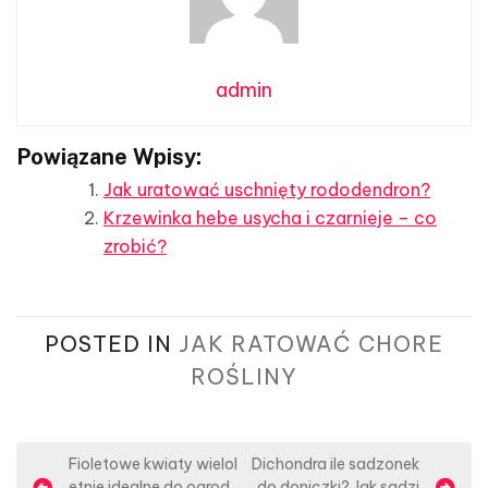
admin
Powiązane Wpisy:
Jak uratować uschnięty rododendron?
Krzewinka hebe usycha i czarnieje – co
zrobić?
POSTED IN
JAK RATOWAĆ CHORE
ROŚLINY
N
Fioletowe kwiaty wielol
Dichondra ile sadzonek
etnie idealne do ogrod
do doniczki? Jak sadzi