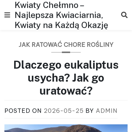
Kwiaty Chełmno –
Skip
to
Najlepsza Kwiaciarnia,
content
Kwiaty na Każdą Okazję
JAK RATOWAĆ CHORE ROŚLINY
Dlaczego eukaliptus
usycha? Jak go
uratować?
POSTED ON
2026-05-25
BY
ADMIN