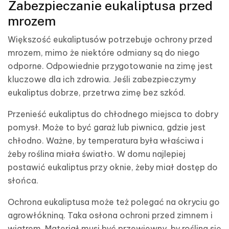
Zabezpieczanie eukaliptusa przed
mrozem
Większość eukaliptusów potrzebuje ochrony przed
mrozem, mimo że niektóre odmiany są do niego
odporne. Odpowiednie przygotowanie na zimę jest
kluczowe dla ich zdrowia. Jeśli zabezpieczymy
eukaliptus dobrze, przetrwa zimę bez szkód.
Przenieść eukaliptus do chłodnego miejsca to dobry
pomysł. Może to być garaż lub piwnica, gdzie jest
chłodno. Ważne, by temperatura była właściwa i
żeby roślina miała światło. W domu najlepiej
postawić eukaliptus przy oknie, żeby miał dostęp do
słońca.
Ochrona eukaliptusa może też polegać na okryciu go
agrowłókniną. Taka osłona ochroni przed zimnem i
wiatrem. Materiał musi być przewiewny, by roślina się