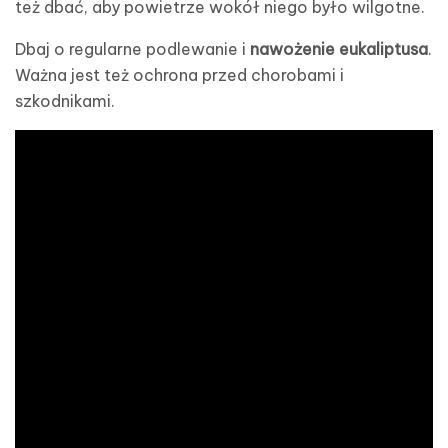
też dbać, aby powietrze wokół niego było wilgotne.
Dbaj o regularne podlewanie i
nawożenie eukaliptusa
.
Ważna jest też ochrona przed chorobami i
szkodnikami.