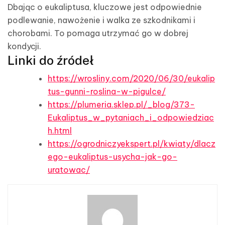
Dbając o eukaliptusa, kluczowe jest odpowiednie
podlewanie, nawożenie i walka ze szkodnikami i
chorobami. To pomaga utrzymać go w dobrej
kondycji.
Linki do źródeł
https://wrosliny.com/2020/06/30/eukalip
tus-gunni-roslina-w-pigulce/
https://plumeria.sklep.pl/_blog/373-
Eukaliptus_w_pytaniach_i_odpowiedziac
h.html
https://ogrodniczyekspert.pl/kwiaty/dlacz
ego-eukaliptus-usycha-jak-go-
uratowac/